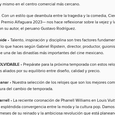
y mismo en el centro comercial más cercano.
 Con un estilo que deambula entre la tragedia y la comedia, Ci
 Premio Alfaguara 2023— nos hace reflexionar sobre la vejez y l
n su autor, el peruano Gustavo Rodríguez.
oide
• Talento, inspiración y disciplina son tres factores fundame
 lo que haces según Gabriel Ripstein, director, productor, guionis
e una de las dinastías más importantes del cine mexicano.
OLVIDABLE
• Prepárate para la próxima temporada con estos rel
 aliados por su equilibrio entre diseño, calidad y precio.
ganar
• Nuestra selección de los relojes que son los mejores co
tura del cambio de temporada.
arrell
• La reciente coronación de Pharrell Williams en Louis Vui
a espléndida convergencia entre la moda y la cultura pop. Damos 
 meses de su reinado y la ambiciosa revolución que está planean