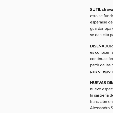
SUTIL strav
esto se fund
esperarse de
guardarropa 
se dan cita p
DISEÑADOR
es conocer l
continuación
partir de las
país o región
NUEVAS DI
nuevo espect
la sastrería 
transición e
Alessandro Sa