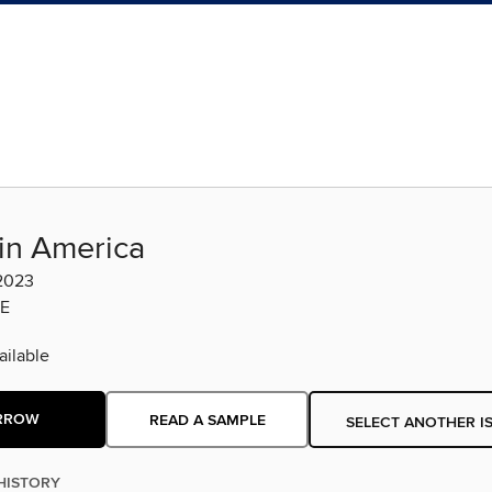
in America
2023
E
ilable
RROW
READ A SAMPLE
SELECT ANOTHER I
HISTORY