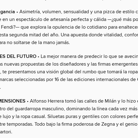
agancia
• Asimetría, volumen, sensualidad y una pizca de estilo c
e en un espectáculo de artesanía perfecta y cálida —¿qué más po
 Fendi?— que explora la opulencia de lo cotidiano para enaltece
esta segunda mitad del año. Una apuesta donde vitalidad, confor
ara no soltarse de la mano jamás.
ES DEL FUTURO
• La mejor manera de predecir lo que se aveci
as nuevas propuestas de los diseñadores y las firmas emergentes
, te presentamos una visión global del rumbo que tomará la ropa
 marcas seleccionadas por 16 de las ediciones internacionales de
.
MENSIONES
• Alfonso Herrera tomó las calles de Milán y lo hizo
ro del guardarropa masculino, dominando la línea cada vez más 
de lujo y la ropa casual. Siluetas puras y gentiles con colores perf
ntre temporadas. Todo bajo la firma poderosa de Zegna y el genio
rtori.