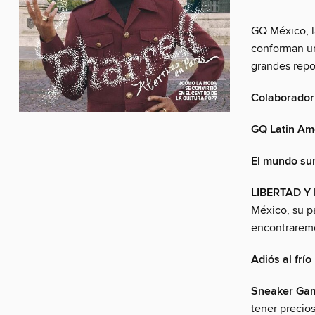
GQ México, l
conforman un
grandes repor
Colaborador
GQ Latin Am
El mundo sur
LIBERTAD Y
México, su p
encontraremo
Adiós al frío
Sneaker Ga
tener precio