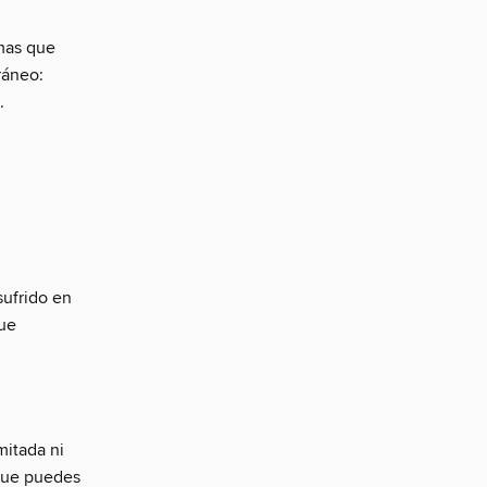
emas que
ráneo:
.
sufrido en
que
mitada ni
 que puedes