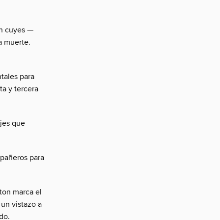
en cuyes —
a muerte.
ntales para
ta y tercera
ojes que
mpañeros para
tton marca el
un vistazo a
do.