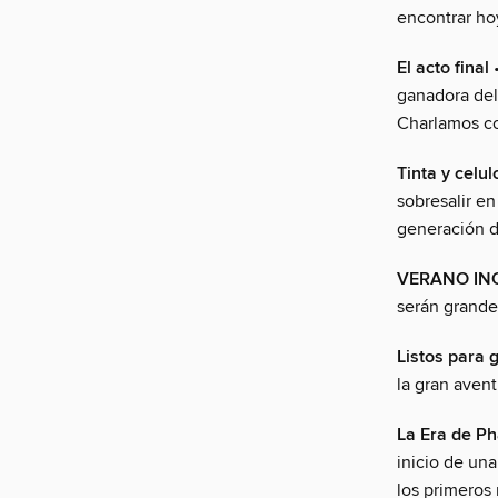
encontrar ho
El acto final
•
ganadora del
Charlamos co
Tinta y celul
sobresalir en
generación d
VERANO IN
serán grandes
Listos para 
la gran aven
La Era de Ph
inicio de un
los primeros