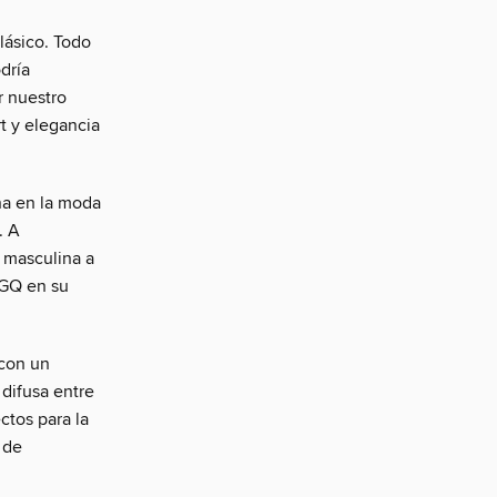
lásico. Todo
dría
r nuestro
t y elegancia
na en la moda
. A
 masculina a
 GQ en su
 con un
difusa entre
ectos para la
 de