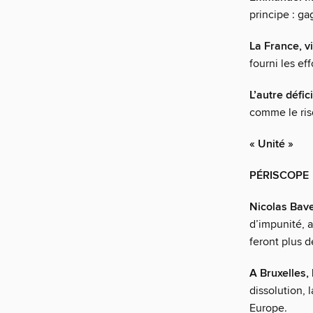
principe : g
La France, vi
fourni les ef
L’autre défic
comme le risq
« Unité »
PÉRISCOPE
Nicolas Bave
d’impunité, a
feront plus d
A Bruxelles,
dissolution, 
Europe.