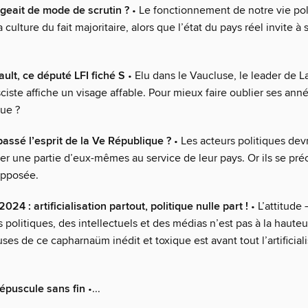
ngeait de mode de scrutin ?
• Le fonctionnement de notre vie pol
culture du fait majoritaire, alors que l’état du pays réel invite à 
ult, ce député LFI fiché S
• Elu dans le Vaucluse, le leader de 
ciste affiche un visage affable. Pour mieux faire oublier ses ann
rue ?
passé l’esprit de la Ve République ?
• Les acteurs politiques dev
fier une partie d’eux-mêmes au service de leur pays. Or ils se pré
opposée.
2024 : artificialisation partout, politique nulle part !
• L’attitude 
 politiques, des intellectuels et des médias n’est pas à la haute
ses de ce capharnaüm inédit et toxique est avant tout l’artificial
épuscule sans fin
•...