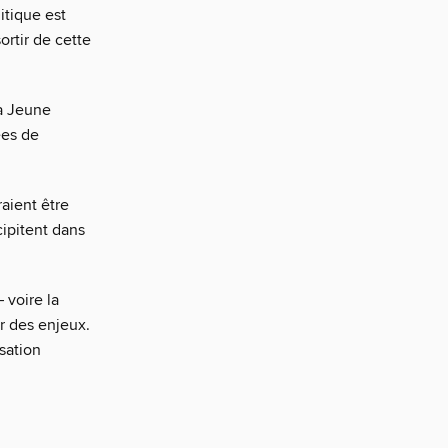
itique est
sortir de cette
La Jeune
ées de
raient être
cipitent dans
– voire la
ur des enjeux.
isation