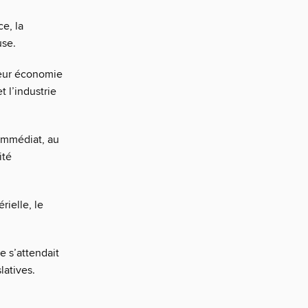
ce, la
use.
leur économie
 l’industrie
immédiat, au
ité
érielle, le
e s’attendait
latives.