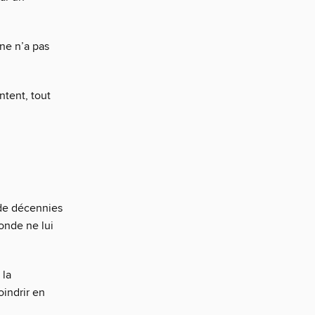
ne n’a pas
tent, tout
 de décennies
monde ne lui
 la
oindrir en