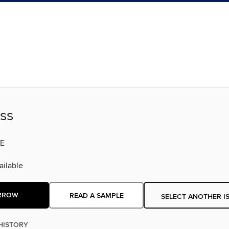
ss
E
ilable
RROW
READ A SAMPLE
SELECT ANOTHER I
HISTORY