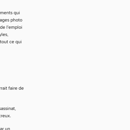
ements qui
rtages photo
de l'emploi
yles,
 tout ce qui
rait faire de
sassinat,
creux.
ar un