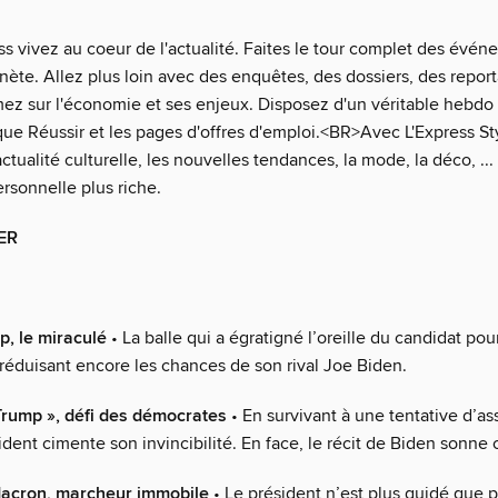
s vivez au coeur de l'actualité. Faites le tour complet des évén
anète. Allez plus loin avec des enquêtes, des dossiers, des repo
mez sur l'économie et ses enjeux. Disposez d'un véritable hebdo 
que Réussir et les pages d'offres d'emploi.<BR>Avec L'Express St
ctualité culturelle, les nouvelles tendances, la mode, la déco, ...
ersonnelle plus riche.
ER
, le miraculé
• La balle qui a égratigné l’oreille du candidat pour
 réduisant encore les chances de son rival Joe Biden.
Trump », défi des démocrates
• En survivant à une tentative d’as
ident cimente son invincibilité. En face, le récit de Biden sonne 
cron, marcheur immobile
• Le président n’est plus guidé que p