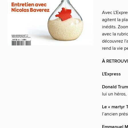
Avec L'Expres
agitent la pl
inédits. Zoo
avec la rubri
découvrez l'a
rend la vie p
À RETROUV
L'Express
Donald Trump
lui un héros,
Le « martyr 
l’ancien prés
Emmanuel Ma