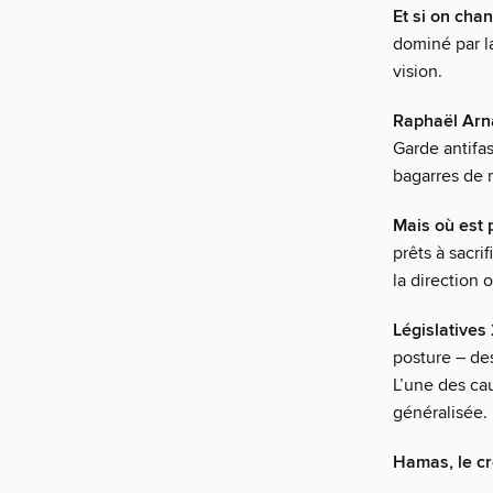
Et si on cha
dominé par la 
vision.
Raphaël Arna
Garde antifas
bagarres de 
Mais où est 
prêts à sacri
la direction 
Législatives 
posture – des
L’une des cau
généralisée.
Hamas, le cr