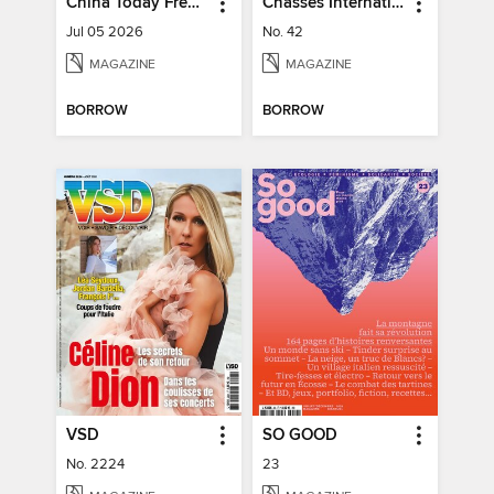
China Today French
Chasses Internationales
Jul 05 2026
No. 42
MAGAZINE
MAGAZINE
BORROW
BORROW
VSD
SO GOOD
No. 2224
23